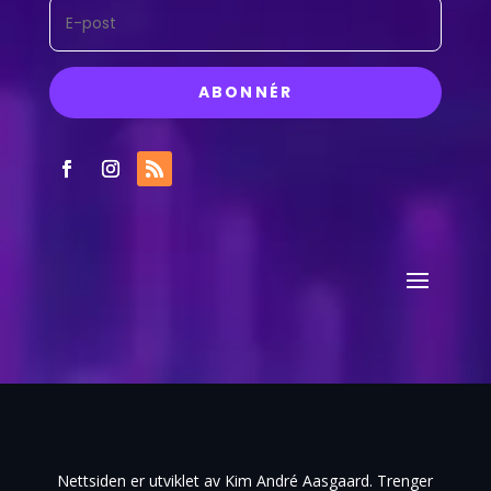
ABONNÉR
Nettsiden er utviklet av Kim André Aasgaard. Trenger