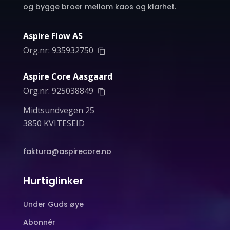
og bygge broer mellom kaos og klarhet.
Aspire Flow AS
Org.nr:
935932750
Aspire Core Aasgaard
Org.nr:
925038849
Midtsundvegen 25
3850 KVITESEID
faktura@aspirecore.no
Hurtiglinker
Under Guds øye
Abonnér